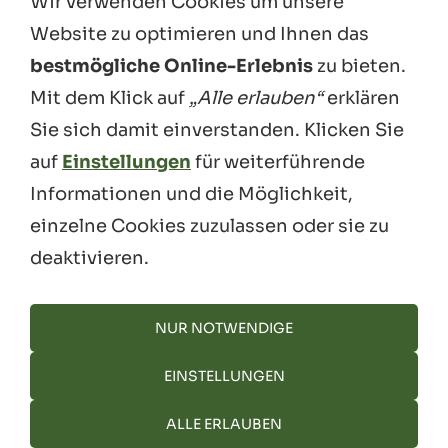
Wir verwenden Cookies um unsere
Atemwegswiderstand bei
Website zu optimieren und Ihnen das
Mundatmung im Schlaf um das 2,5-
bestmögliche Online-Erlebnis
zu bieten.
Fache höher ist als bei Nasenatmung,
Mit dem Klick auf
„Alle erlauben“
erklären
was Schnarchen begünstigt.
Sie sich damit einverstanden. Klicken Sie
auf
Einstellungen
für weiterführende
Informationen und die Möglichkeit,
AGB – ATEM-HEILKRAFT
DATENSCHUTZ
COOKIE-RICHTLINIE
einzelne Cookies zuzulassen oder sie zu
IMPRESSUM & ANBIETERKENNZEICHNUNG
deaktivieren.
Hinweis: Meine Begleitung dient der Aktivierung der
Selbstheilungskräfte, der Entspannung und der
NUR NOTWENDIGE
persönlichen Weiterentwicklung. Sie ersetzt keine
medizinische Diagnose oder psychotherapeutische
EINSTELLUNGEN
Behandlung. Bitte wende dich bei gesundheitlichen
Beschwerden an eine medizinische Fachkraft.
ALLE ERLAUBEN
© 2026 atem-heilkraft.ch / vitality concept GmbH